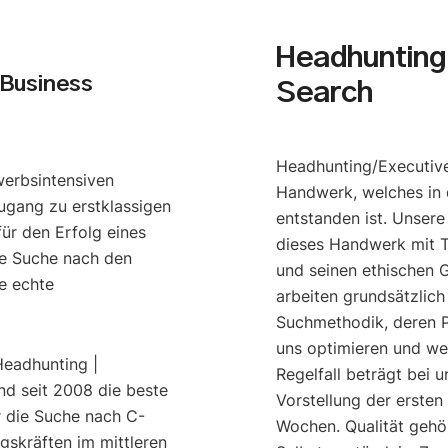
Headhunting 
 Business
Search
Headhunting/Executive
werbsintensiven
Handwerk, welches in 
ugang zu erstklassigen
entstanden ist. Unser
ür den Erfolg eines
dieses Handwerk mit T
e Suche nach den
und seinen ethischen G
e echte
arbeiten grundsätzlich
Suchmethodik, deren P
uns optimieren und we
Headhunting |
Regelfall beträgt bei u
nd seit 2008 die beste
Vorstellung der ersten
r die Suche nach C-
Wochen. Qualität gehö
gskräften im mittleren