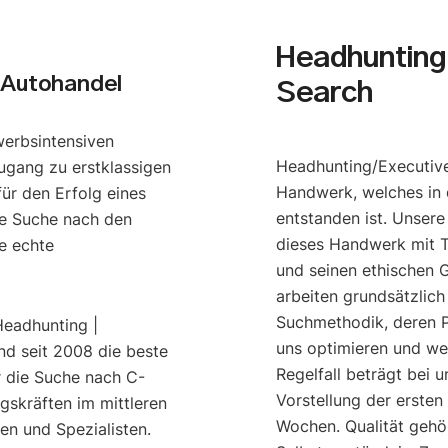
Headhunting 
 Autohandel
Search
werbsintensiven
Headhunting/Executive
ugang zu erstklassigen
Handwerk, welches in 
ür den Erfolg eines
entstanden ist. Unser
e Suche nach den
dieses Handwerk mit T
e echte
und seinen ethischen G
arbeiten grundsätzlich
Suchmethodik, deren P
Headhunting |
uns optimieren und we
nd seit 2008 die beste
Regelfall beträgt bei u
r die Suche nach C-
Vorstellung der ersten
gskräften im mittleren
Wochen. Qualität gehö
n und Spezialisten.